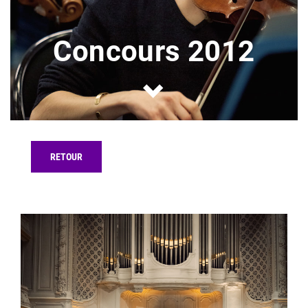
Concours 2012
RETOUR